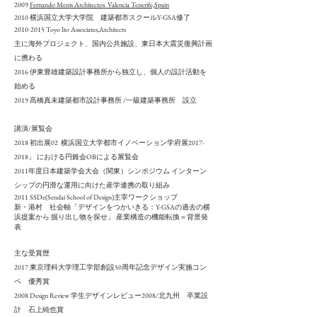
2009
Fernando Menis Architectos Valencia Tenerife,Spain
2010 横浜国立大学大学院 建築都市スクールY-GSA修了
2010-2015
Toyo Ito Associates,Architects
主に海外プロジェクト、国内公共施設、東日本大震災復興計画
に携わる
2016 伊東豊雄建築設計事務所から独立し、個人の設計活動を
始める
2019 髙橋真未建築都市設計事務所 /一級建築事務所 設立
講演/展覧会
2018 初出展02 横浜国立大学都市イノベーション学府展2017-
2018」 における円錐会OBによる展覧会
2011年度日本建築学会大会（関東）
シンポジウム
インターン
シップの円滑な運用に向けた産学連携の取り組み
2011 SSDe(Sendai School of Design)主宰ワークショップ
新・港村 社会軸「デザインをつかいきる：Y-GSAの過去の横
浜提案から 掘り出し物を探せ」
産業構造の機能転換＝背景発
表
主な受賞歴
2017 東京理科大学理工学部創設50周年記念デザイン実施コン
ペ 優秀賞
2008 Design Review 学生デザインレビュー2008/北九州 卒業設
計 石上純也賞