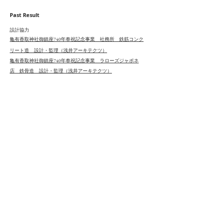
Past Result
設計協力
亀有香取神社御鎮座740年奉祝記念事業 社務所 鉄筋コンク
リート造 設計・監理（浅井アーキテクツ）
亀有香取神社御鎮座740年奉祝記念事業 ラローズジャポネ
店 鉄骨造 設計・監理（浅井アーキテクツ）
伊東豊雄建築設計事務所での仕事
新青森県総合運動公園陸上競技場 鉄筋コンクリート造、鉄骨
造、鉄骨鉄筋コンクリート造 基本・実施設計
みんなの森 ぎふメディアコスモス 鉄筋コンクリート造、鉄骨
造、木造 コンペティション・実施設計
東日本大震災復興計画 鵜住居小中学校構想案
HOUSE VISION 2013 TOKYO EXHIBITION LIXIL×伊東豊雄
「住の先へ」 設計・監理
Nueva Estación intermodal de A Coruña-San Cristóbal Competition
Coruna,Spain 鉄骨造 コンペティション
VEGA BAJA Museum Competition Toledo,Spain 鉄筋コンクリート
造 コンペティション