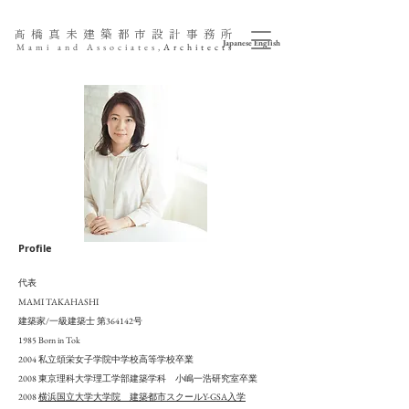
髙橋真未
建築
都市設計事務所
Japanese
English
Mami and
Associates,
Architects
Profile
代表
MAMI TAKAHASHI
​建築家/一級建築士 第364142号
1985 Born in Tok
2004 私立頌栄女子学院中学校高等学校卒業
​2008 東京理科大学理工学部建築学科 小嶋一浩研究室卒業
2008
横浜国立大学大学院 建築都市スクールY-GSA入学