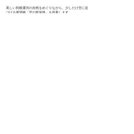
美しい利根運河の自然をめぐりながら、少しだけ空に近
づける展望橋「空の散策路」を提案します。
隣接する理窓会記念公園や運河周辺は、コブハクチョウ
やカワセミなどの珍しい野鳥や野草が生息する自然の宝
庫です。
この展望橋は、水辺に育つ木々を縫うようにのびやかに
蛇行した遊歩道と、貴重な動植物などの環境を観察でき
る展望台としての機能を併せ持ちます。
動植物などの生態系への影響を最小限にするため、主橋
脚は2本を下すのみとしました。そして、自然の多い堤防
や高水敷はあえて現状の状態を残すことで、自然に溶け
込む「空の散策路」とします。
​それは、地域の人々に親しまれているこの自然の多い原
風景を継承すると共に維持管理にも配慮した計画です。
data
敷地 ：千葉県流山市
用途 ：橋
設計
協力：奥山浩文
主催 ：2017年 東京理科大理工学部50周年記念デザイ
ンコンペ実行委員会
​受賞 ：優秀賞
後援 ：流山市、東京理科大学、日本建築学会、日本
建築家協会、日本建築士事務所協会連合会、日本建築士
会連合会、新建築社、日刊建設通信新聞、日刊建設工業
新聞
審査委員：井崎義治 流山市長、鈴木和男 流山土木部長、
藤嶋昭 東京理科大学学長、岩岡竜夫 東京理科大学理工学
部 建築学科主任教授、木村吉郎 東京理科大学理工学部